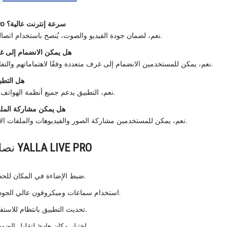
سرعة إنترنت عالية؟
ro
نعم، لضمان جودة الفيديو والصوت، يُنصح باستخدام اتصال إنترنت مستقر وسريع.
هل يمكن الانضمام إلى غ
نعم، يمكن للمستخدمين الانضمام إلى غرف متعددة وفقًا لاهتماماتهم والتفاعل مع الآخرين مباشرة.
هل التطب
نعم، التطبيق يدعم جميع أنظمة الهواتف الذكية والأجهزة اللوحية.
هل يمكن مشاركة الملفا
نعم، يمكن للمستخدمين مشاركة الصور والفيديوهات والملفات الأخرى أثناء البث المباشر.
YALLA LIVE PRO
نصائح لتحسين تجربة
ضبط الإضاءة في المكان للحصول على صورة واضحة.
استخدام سماعات وميكروفون عالي الجودة لضمان وضوح الصوت.
تحديث التطبيق بانتظام للاستفادة من الميزات الجديدة.
اختيار مكان هادئ لتقليل الضوضاء أثناء البث والمحادثة.