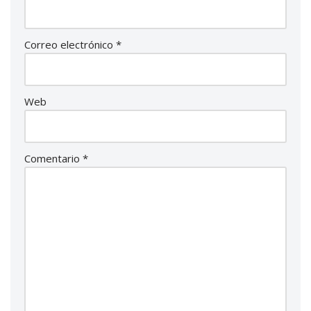
Correo electrónico
*
Web
Comentario
*